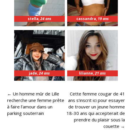
stella
,
24 ans
cassandra
,
19 ans
jade
,
24 ans
lilianne
,
21 ans
Post
←
Un homme mûr de Lille
Cette femme cougar de 41
navigation
recherche une femme prête
ans s’inscrit ici pour essayer
à faire l’amour dans un
de trouver un jeune homme
parking souterrain
18-30 ans qui accepterait de
prendre du plaisir sous la
couette
→